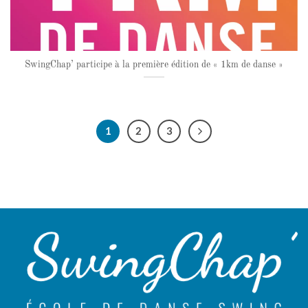
SwingChap’ participe à la première édition de « 1km de danse »
1
2
3