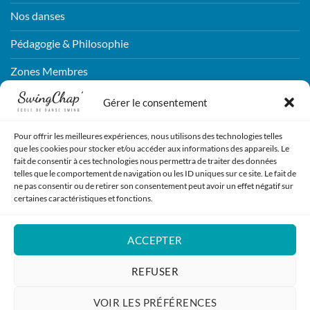
Nos danses
Pédagogie & Philosophie
Zones Membres
Connexion
Gérer le consentement
Pour offrir les meilleures expériences, nous utilisons des technologies telles
CONTACTEZ-NOUS !
que les cookies pour stocker et/ou accéder aux informations des appareils. Le
fait de consentir à ces technologies nous permettra de traiter des données
telles que le comportement de navigation ou les ID uniques sur ce site. Le fait de
ENVOYEZ NOUS UN MESSAGE !
ne pas consentir ou de retirer son consentement peut avoir un effet négatif sur
certaines caractéristiques et fonctions.
REJOIGNEZ-NOUS !
ACCEPTER
S'INSCRIRE
REFUSER
VOIR LES PRÉFÉRENCES