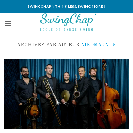
Passer
SWINGCHAP' : THINK LESS, SWING MORE !
au
contenu
ARCHIVES PAR AUTEUR
NIKOMAGNUS