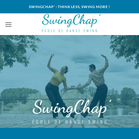
Passer
SWINGCHAP' : THINK LESS, SWING MORE !
au
contenu