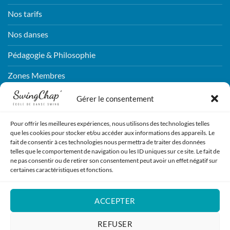
Nos tarifs
Nos danses
Pédagogie & Philosophie
Zones Membres
Connexion
Gérer le consentement
Pour offrir les meilleures expériences, nous utilisons des technologies telles
CONTACTEZ-NOUS !
que les cookies pour stocker et/ou accéder aux informations des appareils. Le
fait de consentir à ces technologies nous permettra de traiter des données
telles que le comportement de navigation ou les ID uniques sur ce site. Le fait de
ENVOYEZ NOUS UN MESSAGE !
ne pas consentir ou de retirer son consentement peut avoir un effet négatif sur
certaines caractéristiques et fonctions.
REJOIGNEZ-NOUS !
ACCEPTER
S'INSCRIRE
REFUSER