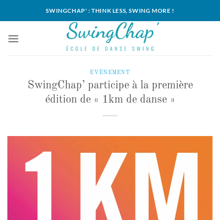
Passer
SWINGCHAP' : THINK LESS, SWING MORE !
au
contenu
EVÈNEMENT
SwingChap’ participe à la première
édition de « 1km de danse »