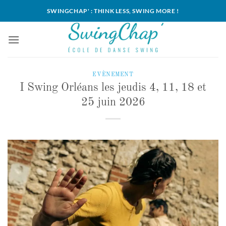
Passer
SWINGCHAP' : THINK LESS, SWING MORE !
au
contenu
EVÈNEMENT
I Swing Orléans les jeudis 4, 11, 18 et
25 juin 2026