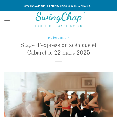
Passer
SWINGCHAP' : THINK LESS, SWING MORE !
au
contenu
EVÈNEMENT
Stage d’expression scénique et
Cabaret le 22 mars 2025