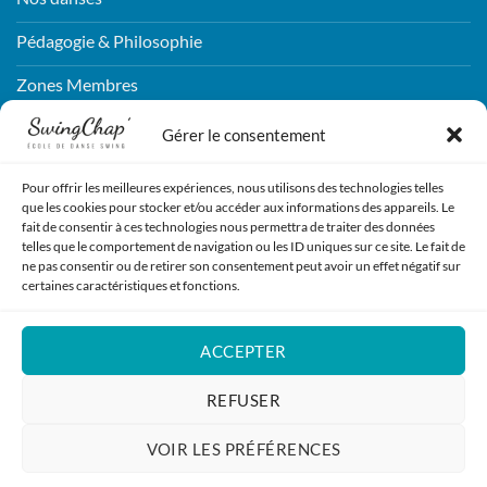
Pédagogie & Philosophie
Zones Membres
Connexion
Gérer le consentement
Pour offrir les meilleures expériences, nous utilisons des technologies telles
CONTACTEZ-NOUS !
que les cookies pour stocker et/ou accéder aux informations des appareils. Le
fait de consentir à ces technologies nous permettra de traiter des données
telles que le comportement de navigation ou les ID uniques sur ce site. Le fait de
ENVOYEZ NOUS UN MESSAGE !
ne pas consentir ou de retirer son consentement peut avoir un effet négatif sur
certaines caractéristiques et fonctions.
REJOIGNEZ-NOUS !
ACCEPTER
S'INSCRIRE
REFUSER
VOIR LES PRÉFÉRENCES