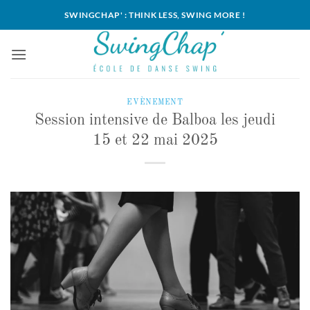
Passer
SWINGCHAP' : THINK LESS, SWING MORE !
au
contenu
EVÈNEMENT
Session intensive de Balboa les jeudi
15 et 22 mai 2025