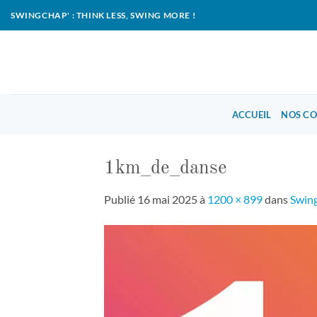
Passer
SWINGCHAP' : THINK LESS, SWING MORE !
au
contenu
ACCUEIL
NOS C
1km_de_danse
Publié
16 mai 2025
à
1200 × 899
dans
Swing