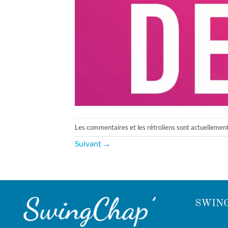
Les commentaires et les rétroliens sont actuellemen
Suivant
→
SWING