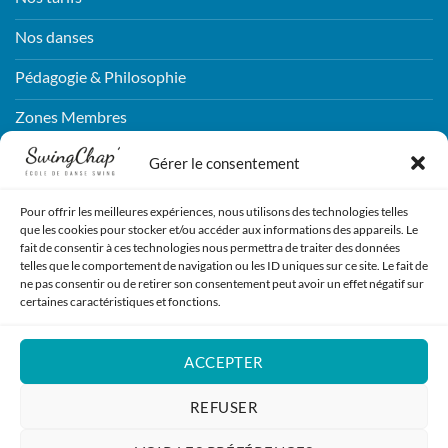
Nos danses
Pédagogie & Philosophie
Zones Membres
Connexion
Gérer le consentement
Pour offrir les meilleures expériences, nous utilisons des technologies telles
CONTACTEZ-NOUS !
que les cookies pour stocker et/ou accéder aux informations des appareils. Le
fait de consentir à ces technologies nous permettra de traiter des données
telles que le comportement de navigation ou les ID uniques sur ce site. Le fait de
ENVOYEZ NOUS UN MESSAGE !
ne pas consentir ou de retirer son consentement peut avoir un effet négatif sur
certaines caractéristiques et fonctions.
REJOIGNEZ-NOUS !
ACCEPTER
S'INSCRIRE
REFUSER