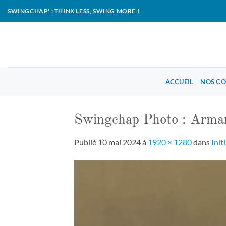
Passer
SWINGCHAP' : THINK LESS, SWING MORE !
au
contenu
ACCUEIL
NOS C
Swingchap Photo : Arma
Publié
10 mai 2024
à
1920 × 1280
dans
Init