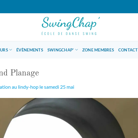
OURS
ÉVÈNEMENTS
SWINGCHAP’
ZONE MEMBRES
CONTACT
nd Planage
iation au lindy-hop le samedi 25 mai