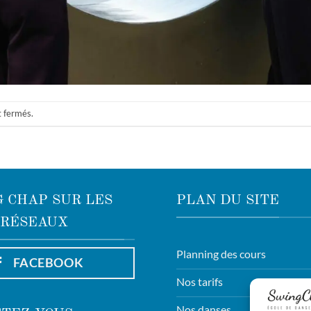
t fermés.
 CHAP SUR LES
PLAN DU SITE
RÉSEAUX
Planning des cours
FACEBOOK
Nos tarifs
Nos danses