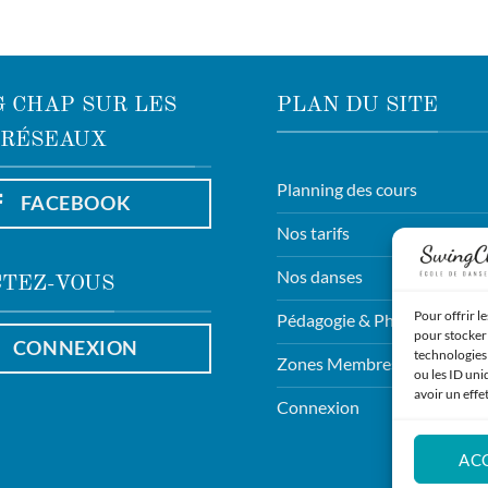
 CHAP SUR LES
PLAN DU SITE
RÉSEAUX
Planning des cours
FACEBOOK
Nos tarifs
Nos danses
TEZ-VOUS
Pour offrir l
Pédagogie & Philosophie
pour stocker 
CONNEXION
technologies
Zones Membres
ou les ID uni
avoir un effe
Connexion
AC