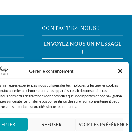
CONTACTEZ-NOUS !
ENVOYEZ NOUS UN MESSAGE
!
Gérer le consentement
REJOIGNEZ-NOUS !
es meilleures expériences, nous utilisons des technologies telles que les cookies
S'INSCRIRE
et/ou accéder aux informations des appareils. Le fait de consentir à ces
 nous permettra de traiter des données telles que le comportement de navigation
ques sur ce site. Le fait de ne pas consentir ou de retirer son consentement peut
t négatif sur certaines caractéristiques et fonctions.
CEPTER
REFUSER
VOIR LES PRÉFÉRENCES