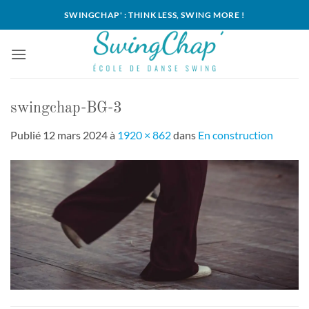
Passer
SWINGCHAP' : THINK LESS, SWING MORE !
au
contenu
swingchap-BG-3
Publié
12 mars 2024
à
1920 × 862
dans
En construction