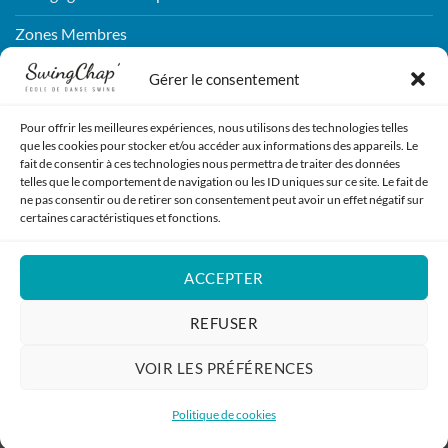
Zones Membres
Connexion
Gérer le consentement
Pour offrir les meilleures expériences, nous utilisons des technologies telles
CONTACTEZ-NOUS !
que les cookies pour stocker et/ou accéder aux informations des appareils. Le
fait de consentir à ces technologies nous permettra de traiter des données
telles que le comportement de navigation ou les ID uniques sur ce site. Le fait de
ENVOYEZ NOUS UN MESSAGE !
ne pas consentir ou de retirer son consentement peut avoir un effet négatif sur
certaines caractéristiques et fonctions.
REJOIGNEZ-NOUS !
ACCEPTER
S'INSCRIRE
REFUSER
VOIR LES PRÉFÉRENCES
Politique de cookies
Tous droits réservés | 2026
| Association La Jam
|
Mentions légales