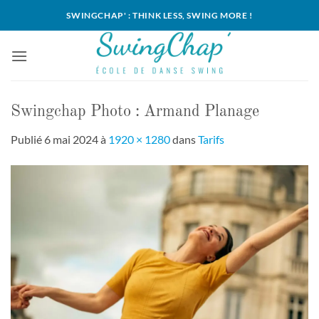
Passer
SWINGCHAP' : THINK LESS, SWING MORE !
au
contenu
Swingchap Photo : Armand Planage
Publié
6 mai 2024
à
1920 × 1280
dans
Tarifs