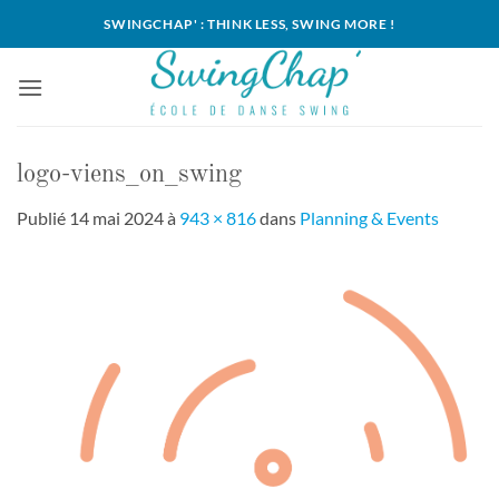
Passer
SWINGCHAP' : THINK LESS, SWING MORE !
au
contenu
logo-viens_on_swing
Publié
14 mai 2024
à
943 × 816
dans
Planning & Events