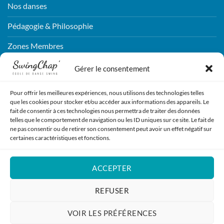
Nos danses
Pédagogie & Philosophie
Zones Membres
Connexion
Gérer le consentement
Pour offrir les meilleures expériences, nous utilisons des technologies telles
CONTACTEZ-NOUS !
que les cookies pour stocker et/ou accéder aux informations des appareils. Le
fait de consentir à ces technologies nous permettra de traiter des données
telles que le comportement de navigation ou les ID uniques sur ce site. Le fait de
ENVOYEZ NOUS UN MESSAGE !
ne pas consentir ou de retirer son consentement peut avoir un effet négatif sur
certaines caractéristiques et fonctions.
REJOIGNEZ-NOUS !
ACCEPTER
S'INSCRIRE
REFUSER
VOIR LES PRÉFÉRENCES