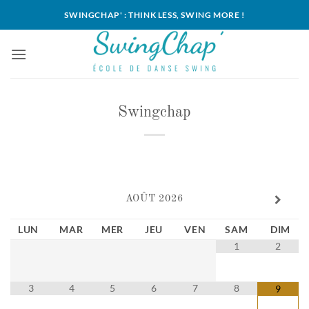
Passer
SWINGCHAP' : THINK LESS, SWING MORE !
au
contenu
Swingchap
AOÛT
2026
LUN
MAR
MER
JEU
VEN
SAM
DIM
1
2
3
4
5
6
7
8
9