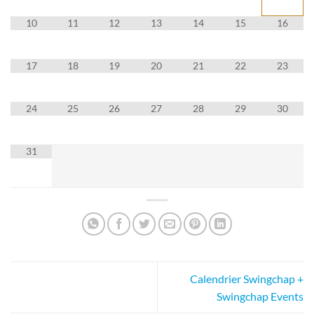
10
11
12
13
14
15
16
17
18
19
20
21
22
23
24
25
26
27
28
29
30
31
Calendrier Swingchap +
Swingchap Events