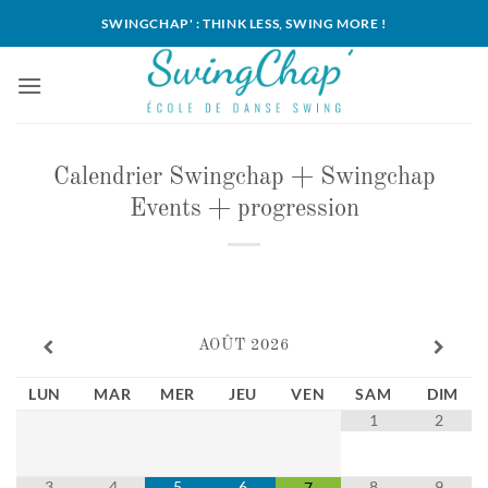
Passer
SWINGCHAP' : THINK LESS, SWING MORE !
au
contenu
Calendrier Swingchap + Swingchap
Events + progression
AOÛT
2026
LUN
MAR
MER
JEU
VEN
SAM
DIM
1
2
3
4
5
6
8
9
7