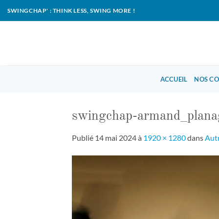
Passer
SWINGCHAP' : THINK LESS, SWING MORE !
au
contenu
ACCUEIL
NOS C
swingchap-armand_plana
Publié
14 mai 2024
à
1920 × 1280
dans
Autr