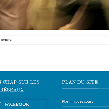
t fermés.
 CHAP SUR LES
PLAN DU SITE
RÉSEAUX
Planning des cours
FACEBOOK