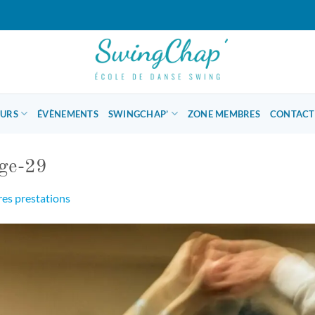
OURS
ÉVÈNEMENTS
SWINGCHAP’
ZONE MEMBRES
CONTACT
ge-29
es prestations