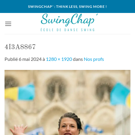
Passer
SWINGCHAP' : THINK LESS, SWING MORE !
au
contenu
4I3A8867
Publié
6 mai 2024
à
1280 × 1920
dans
Nos profs